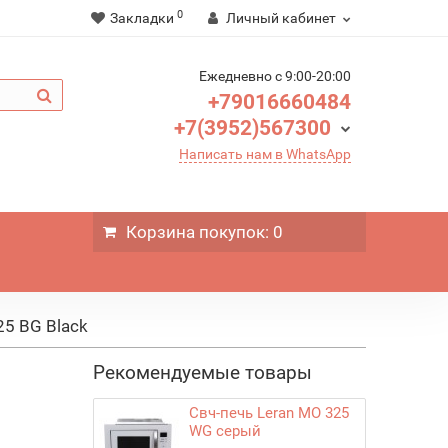
0
Закладки
Личный кабинет
Ежедневно c 9:00-20:00
+79016660484
+7(3952)567300
Написать нам в WhatsApp
Корзина
покупок
: 0
25 BG Black
Рекомендуемые товары
Свч-печь Leran MO 325
WG серый