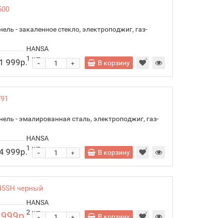
500
анель - закаленное стекло, электроподжиг, газ-
HANSA
1
шт.
1 999р.
-
В корзину
+
791
панель - эмалированная сталь, электроподжиг, газ-
HANSA
1
шт.
4 999р.
-
В корзину
+
45SH черный
HANSA
2
шт.
 999р.
-
В корзину
+