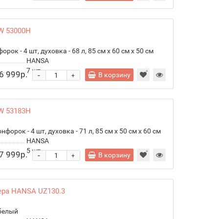
W 53000H
ок - 4 шт, духовка - 68 л, 85 см x 60 см x 50 см
HANSA
7
шт.
6 999р.
-
В корзину
+
W 53183H
форок - 4 шт, духовка - 71 л, 85 см x 50 см x 60 см
HANSA
5
шт.
7 999р.
-
В корзину
+
ера HANSA UZ130.3
 белый