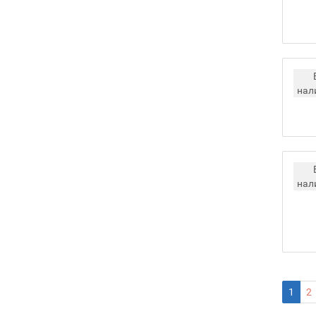
нал
нал
1
2