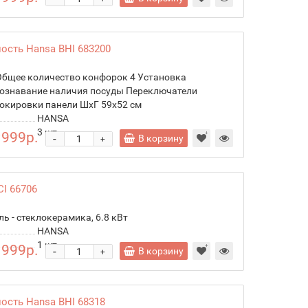
ость Hansa BHI 683200
Общее количество конфорок 4 Установка
познавание наличия посуды Переключатели
окировки панели ШхГ 59х52 см
HANSA
3
шт.
 999р.
-
В корзину
+
I 66706
ль - стеклокерамика, 6.8 кВт
HANSA
1
шт.
 999р.
-
В корзину
+
ость Hansa BHI 68318