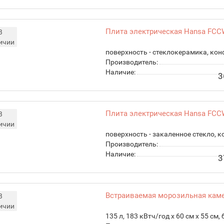
Плита электрическая Hansa FCC
В
ичии
поверхность - стеклокерамика, конфор
Производитель:
Наличие:
3
Плита электрическая Hansa FCC
В
ичии
поверхность - закаленное стекло, кон
Производитель:
Наличие:
3
Встраиваемая морозильная кам
В
ичии
135 л, 183 кВтч/год x 60 см x 55 см,