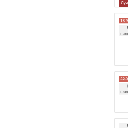
Лу
це
18 
нал
22 
нал