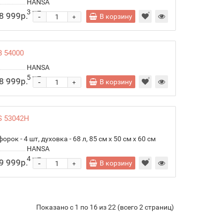
HANSA
3
шт.
8 999р.
-
В корзину
+
B 54000
HANSA
5
шт.
8 999р.
-
В корзину
+
S 53042H
ок - 4 шт, духовка - 68 л, 85 см x 50 см x 60 см
HANSA
4
шт.
9 999р.
-
В корзину
+
Показано с 1 по 16 из 22 (всего 2 страниц)