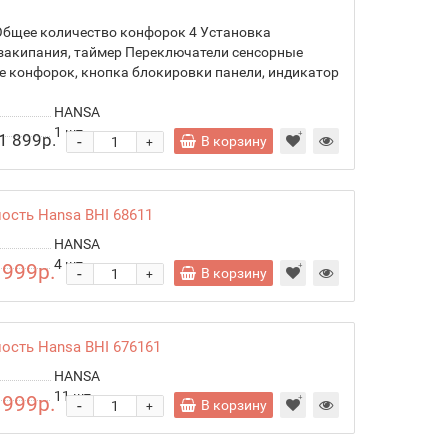
Общее количество конфорок 4 Установка
закипания, таймер Переключатели сенсорные
 конфорок, кнопка блокировки панели, индикатор
HANSA
1
шт.
1 899р.
-
В корзину
+
ость Hansa BHI 68611
HANSA
4
шт.
 999р.
-
В корзину
+
ость Hansa BHI 676161
HANSA
11
шт.
 999р.
-
В корзину
+