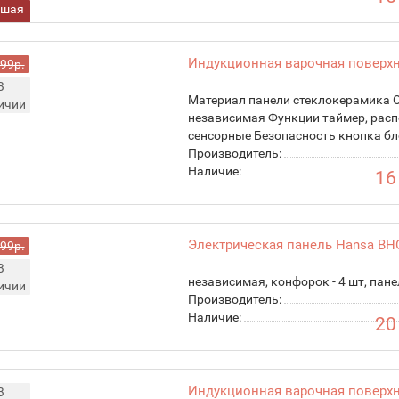
чшая
на!
Индукционная варочная поверхн
999р.
В
Материал панели стеклокерамика 
ичии
независимая Функции таймер, рас
сенсорные Безопасность кнопка бл
Производитель:
Наличие:
16
Электрическая панель Hansa BHC
999р.
В
независимая, конфорок - 4 шт, пане
ичии
Производитель:
Наличие:
20
Индукционная варочная поверхн
В