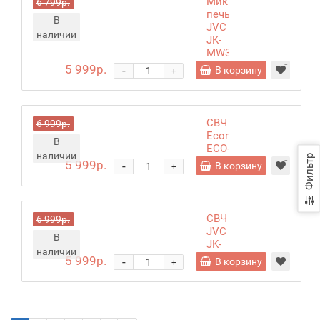
Микроволновая
6 799р.
печь
В
JVC
наличии
JK-
MW365S,
белый
5 999р.
-
В корзину
+
СВЧ
6 999р.
Econ
В
ECO-
наличии
Фильтр
2054T
5 999р.
-
В корзину
+
СВЧ
6 999р.
JVC
В
JK-
наличии
MW213MG
5 999р.
-
В корзину
+