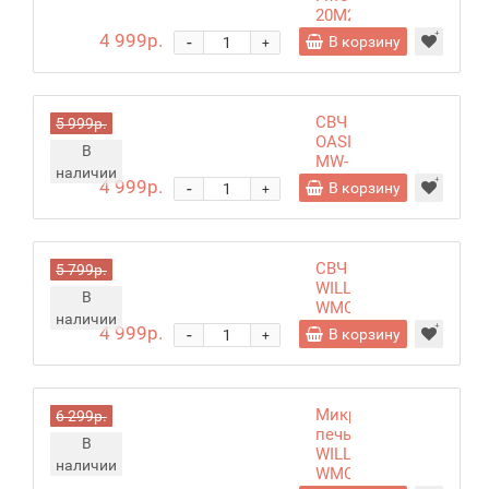
20M20
S
4 999р.
-
В корзину
+
СВЧ
5 999р.
OASIS
В
MW-
наличии
70MS
4 999р.
-
В корзину
+
СВЧ
5 799р.
WILLMARK
В
WMO-
наличии
203GMW
4 999р.
-
В корзину
+
Микроволновая
6 299р.
печь
В
WILLMARK
наличии
WMO-