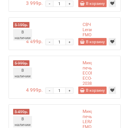
белый
3 999р.
-
В корзину
+
СВЧ
5 199р.
Leran
В
FMO
наличии
20M01
4 499р.
-
В корзину
+
Микроволновая
5 999р.
печь
В
ECON
наличии
ECO-
2038M
white
4 999р.
-
В корзину
+
Микроволновая
5 499р.
печь
В
LERAN
наличии
FMO