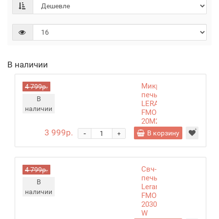
В наличии
Микроволновая
4 799р.
печь
В
LERAN
наличии
FMO
20M22
W
3 999р.
-
В корзину
+
Свч-
4 799р.
печь
В
Leran
наличии
FMO
2030
W