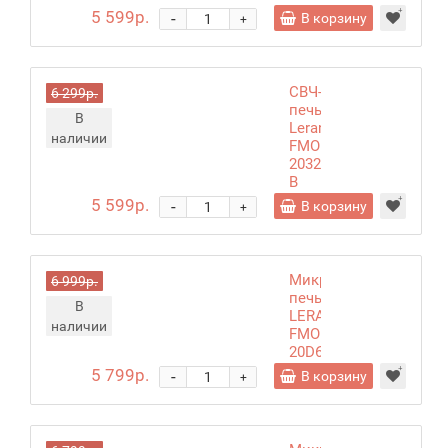
W
5 599р.
-
В корзину
+
СВЧ-
6 299р.
печь
В
Leran
наличии
FMO
2032
B
чёрный
5 599р.
-
В корзину
+
Микроволновая
6 999р.
печь
В
LERAN
наличии
FMO
20D66
B
5 799р.
-
В корзину
+