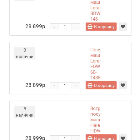
машина
Leran
BDW60-
146
С
28 899р.
-
В корзину
+
Посудомоечная
В
машина
наличии
Leran
FDW
60-
1485
DS
28 899р.
-
В корзину
+
Встраиваемая
В
посудомоечная
наличии
машина
Haier
HDWE10-
394RU
28 999р.
-
В корзину
+