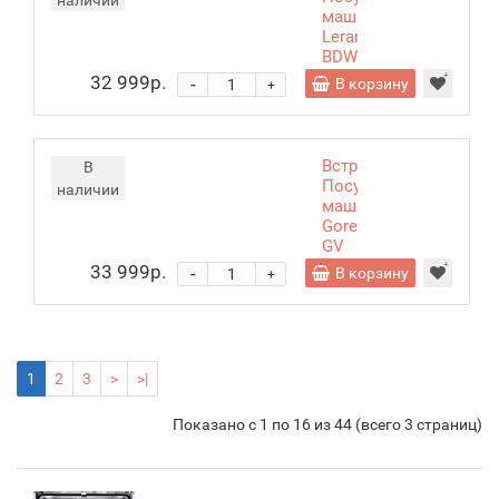
наличии
машина
Leran
BDW60-
149
32 999р.
-
В корзину
+
Встраиваемая
В
Посудомоечная
наличии
машина
Gorenje
GV
520E10S
33 999р.
-
В корзину
+
1
2
3
>
>|
Показано с 1 по 16 из 44 (всего 3 страниц)