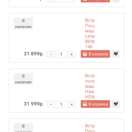
Встраиваемая
В
Посудомоечная
наличии
машина
Leran
BDW60-
148
C
31 899р.
-
В корзину
+
Встраиваемая
В
посудомоечная
наличии
машина
Haier
HDWE9-
191RU
31 999р.
-
В корзину
+
Встраиваемая
В
Посудомоечная