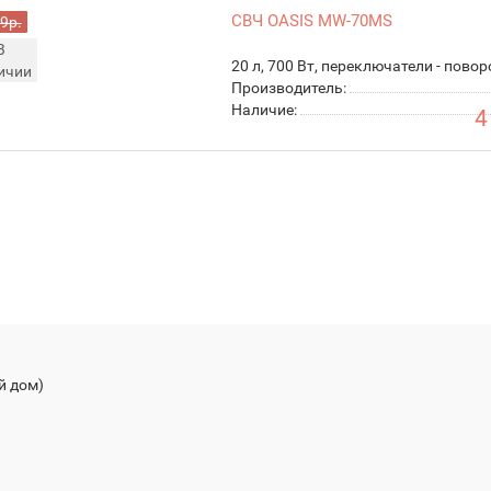
СВЧ OASIS MW-70MS
9р.
В
20 л, 700 Вт, переключатели - повор
ичии
Производитель:
Наличие:
4
й дом)