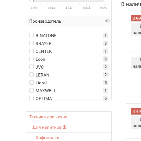
В нали
2 499
3 624
4 749
5 874
6 999
2 99
Производитель:
нал
BINATONE
1
BRAYER
3
CENTEK
1
Econ
9
нал
JVC
2
LERAN
2
Ligrell
5
MAXWELL
1
OPTIMA
5
PIONEER
1
3 49
SUPRA
1
Техника для кухни
VITEK
2
нал
Для напитков
WILLMARK
17
Кофемолки