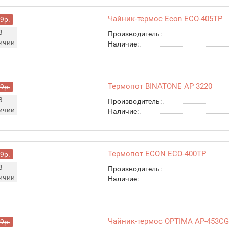
Чайник-термос Econ ECO-405TP
9р.
В
Производитель:
ичии
Наличие:
Термопот BINATONE AP 3220
9р.
В
Производитель:
ичии
Наличие:
Термопот ECON ECO-400TP
9р.
В
Производитель:
ичии
Наличие:
Чайник-термос OPTIMA AP-453C
9р.