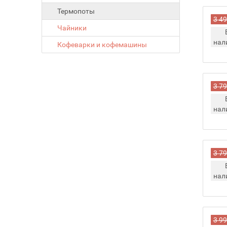
Термопоты
3 49
Чайники
нал
Кофеварки и кофемашины
3 79
нал
3 79
нал
3 99