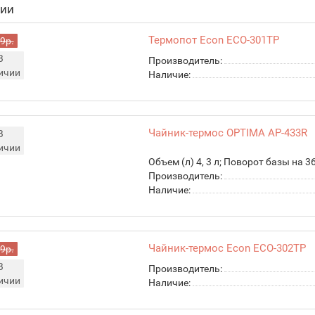
чии
Термопот Econ ECO-301TP
9р.
В
Производитель:
ичии
Наличие:
Чайник-термос OPTIMA AP-433R
В
ичии
Объем (л) 4, 3 л; Поворот базы на 3
Производитель:
Наличие:
Чайник-термос Econ ECO-302TP
9р.
В
Производитель:
ичии
Наличие: