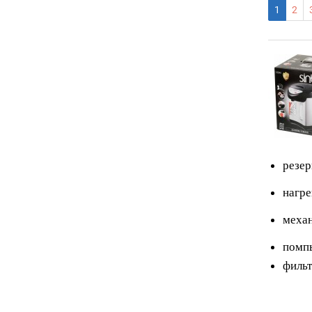
1
2
резер
нагре
механ
помп
фильт