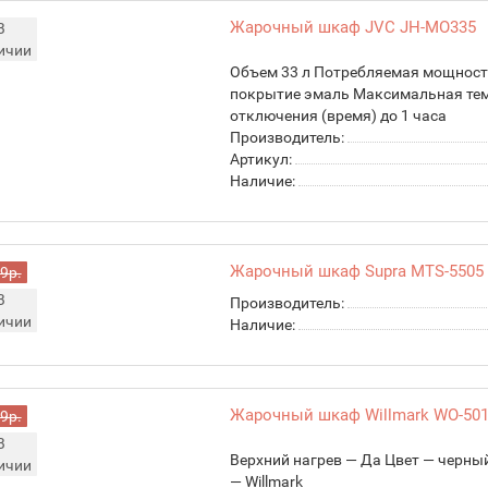
Жарочный шкаф JVC JH-MO335
В
ичии
Объем 33 л Потребляемая мощность
покрытие эмаль Максимальная тем
отключения (время) до 1 часа
Производитель:
Артикул:
Наличие:
Жарочный шкаф Supra MTS-5505
9р.
В
Производитель:
ичии
Наличие:
Жарочный шкаф Willmark WO-50
9р.
В
Верхний нагрев — Да Цвет — черны
ичии
— Willmark