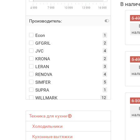
В нали
4 999
7 999
10 999
13 999
16 999
5 49
Производитель:
нал
Econ
1
GFGRIL
2
JVC
4
KRONA
2
5 49
LERAN
3
нал
RENOVA
4
SIMFER
5
SUPRA
1
WILLMARK
12
6 59
ГЕФЕСТ
4
нал
Техника для кухни
Холодильники
Кухонные вытяжки