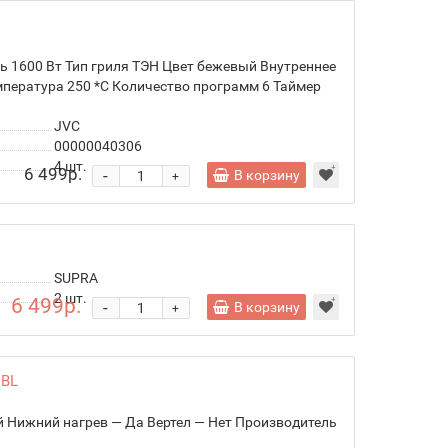
 1600 Вт Тип гриля ТЭН Цвет бежевый Внутреннее
пература 250 *С Количество программ 6 Таймер
JVC
00000040306
4
шт.
6 499р.
-
В корзину
+
SUPRA
2
шт.
6 499р.
-
В корзину
+
1BL
й Нижний нагрев — Да Вертел — Нет Производитель