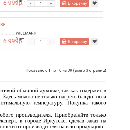
2
шт.
6 999р.
-
В корзину
+
3BR
WILLMARK
3
шт.
6 999р.
-
В корзину
+
Показано с 1 по 16 из 39 (всего 3 страниц)
тивой обычной духовке, так как содержит в
. Здесь можно не только нагреть блюдо, но и
оптимальную температуру. Покупка такого
бого производителя. Приобретайте только
сперт, в городе Иркутске, сделав заказ на
жности от производителя на всю продукцию.