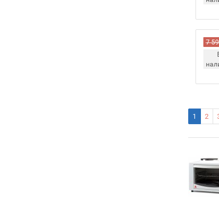
7 59
нал
1
2