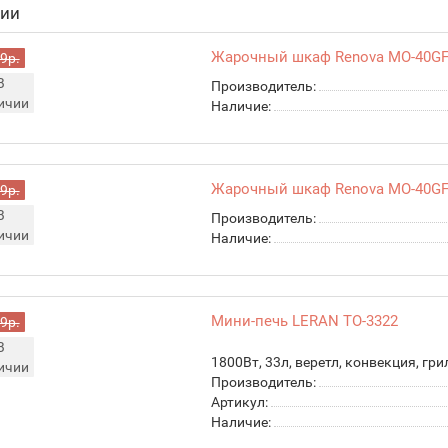
чии
Жарочный шкаф Renova MO-40G
9р.
В
Производитель:
ичии
Наличие:
Жарочный шкаф Renova MO-40G
9р.
В
Производитель:
ичии
Наличие:
Мини-печь LERAN TO-3322
9р.
В
1800Вт, 33л, веретл, конвекция, гри
ичии
Производитель:
Артикул:
Наличие: