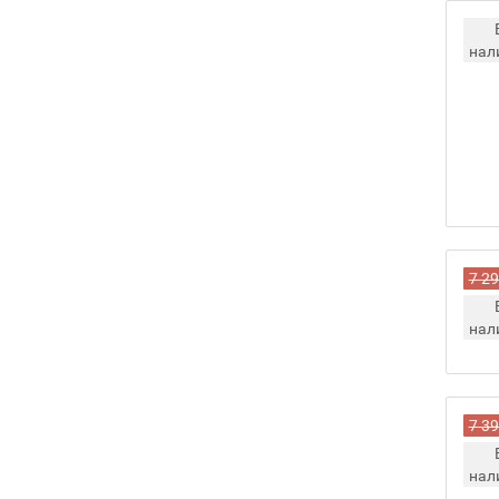
нал
7 29
нал
7 39
нал