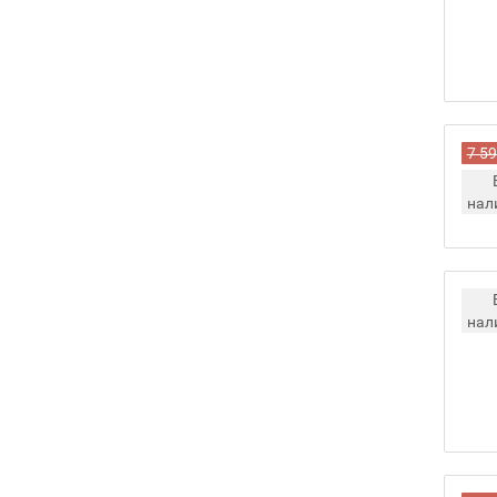
7 59
нал
нал