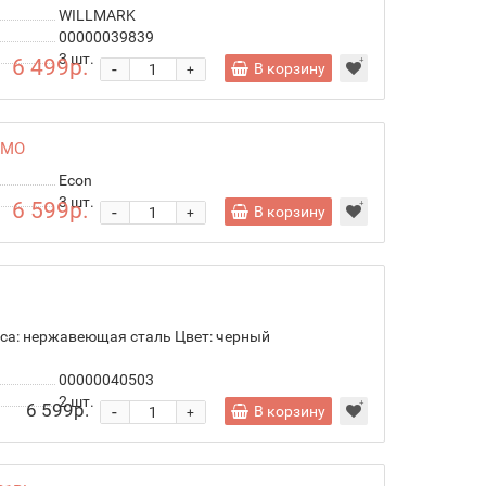
WILLMARK
00000039839
3
шт.
6 499р.
-
В корзину
+
1MO
Econ
3
шт.
6 599р.
-
В корзину
+
са: нержавеющая сталь Цвет: черный
00000040503
2
шт.
6 599р.
-
В корзину
+