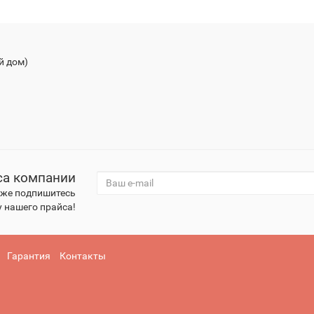
й дом)
са компании
к же подпишитесь
 нашего прайса!
Гарантия
Контакты