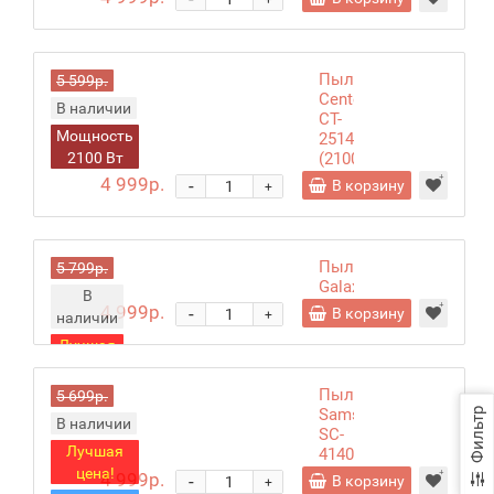
+
Пылесос
5 599р.
Centek
В наличии
CT-
Мощность
2514
2100 Вт
(2100/380)
black
4 999р.
-
В корзину
+
Пылесос
5 799р.
Galaxy
В
GL6251
4 999р.
-
В корзину
+
наличии
Лучшая
цена!
Пылесос
5 699р.
Samsung
Фильтр
В наличии
SC-
Лучшая
4140
цена!
Blue
4 999р.
-
В корзину
+