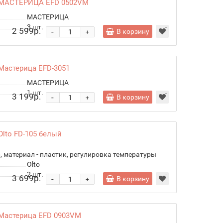
 МАСТЕРИЦА EFD 0502VM
МАСТЕРИЦА
3
шт.
2 599р.
-
В корзину
+
Мастерица EFD-3051
МАСТЕРИЦА
1
шт.
3 199р.
-
В корзину
+
lto FD-105 белый
- 6, материал - пластик, регулировка температуры
Olto
2
шт.
3 699р.
-
В корзину
+
Мастерица EFD 0903VM