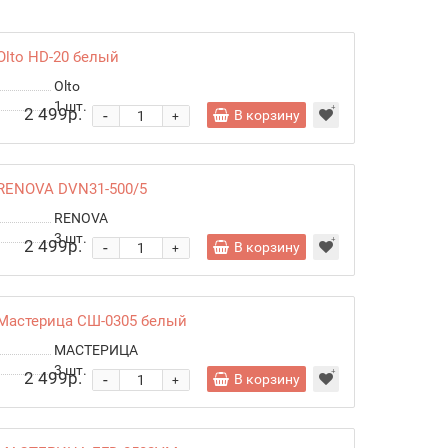
lto HD-20 белый
Olto
1
шт.
2 499р.
-
В корзину
+
RENOVA DVN31-500/5
RENOVA
3
шт.
2 499р.
-
В корзину
+
Мастерица СШ-0305 белый
МАСТЕРИЦА
3
шт.
2 499р.
-
В корзину
+