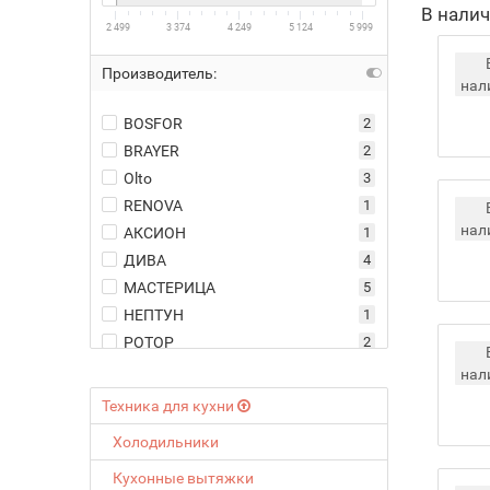
В нали
2 499
3 374
4 249
5 124
5 999
Производитель:
нал
BOSFOR
2
BRAYER
2
Olto
3
RENOVA
1
нал
АКСИОН
1
ДИВА
4
МАСТЕРИЦА
5
НЕПТУН
1
РОТОР
2
нал
Техника для кухни
Холодильники
Кухонные вытяжки