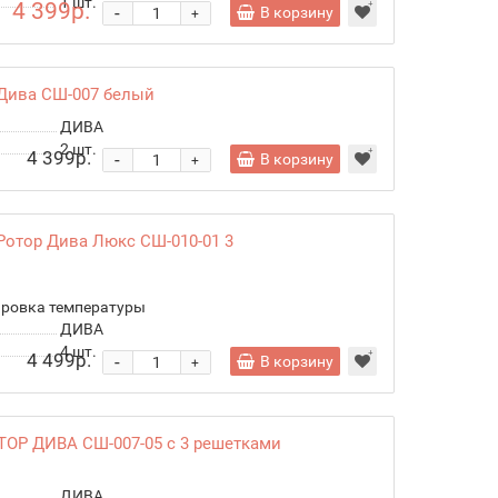
1
шт.
4 399р.
-
В корзину
+
Дива СШ-007 белый
ДИВА
2
шт.
4 399р.
-
В корзину
+
Ротор Дива Люкс СШ-010-01 3
улировка температуры
ДИВА
4
шт.
4 499р.
-
В корзину
+
ТОР ДИВА СШ-007-05 с 3 решетками
ДИВА