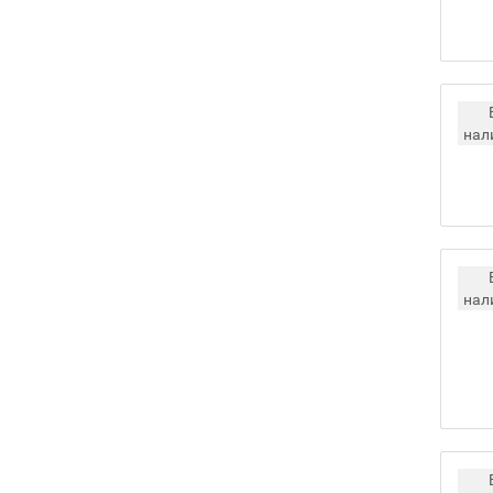
нал
нал