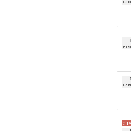
нал
нал
нал
5 19