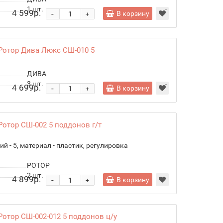
1
шт.
4 599р.
-
В корзину
+
Ротор Дива Люкс СШ-010 5
ДИВА
3
шт.
4 699р.
-
В корзину
+
отор СШ-002 5 поддонов г/т
кций - 5, материал - пластик, регулировка
РОТОР
2
шт.
4 899р.
-
В корзину
+
отор СШ-002-012 5 поддонов ц/у