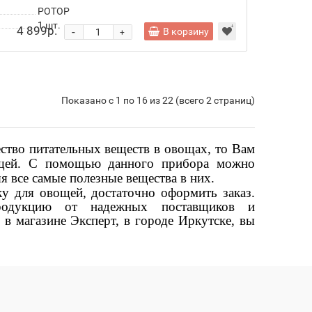
РОТОР
1
шт.
4 899р.
-
В корзину
+
Показано с 1 по 16 из 22 (всего 2 страниц)
ство питательных веществ в овощах, то Вам
ощей. С помощью данного прибора можно
 все самые полезные вещества в них.
у для овощей, достаточно оформить заказ.
родукцию от надежных поставщиков и
в магазине Эксперт, в городе Иркутске, вы