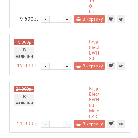
15
Q-
bic
U
9 690р.
-
В корзину
+
Водонагреватель
13 999р.
Electrolux
В
EWH
наличии
80
DRYver
12 999р.
-
В корзину
+
Водонагреватель
24 999р.
Electrolux
В
EWH
наличии
80
Major
LZR
H
21 999р.
-
В корзину
+