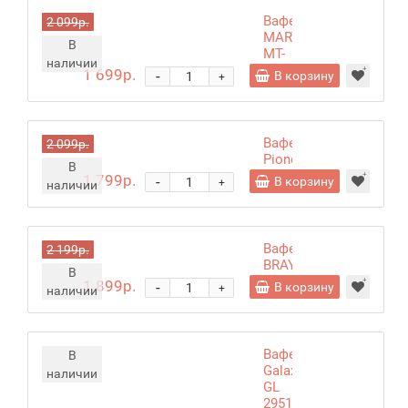
Вафельница
2 099р.
MARTA
В
MT-
наличии
SM1760B
1 699р.
-
В корзину
+
Вафельница
2 099р.
Pioneer
В
SM304D
1 799р.
-
В корзину
+
наличии
Вафельница
2 199р.
BRAYER
В
BR2330
1 899р.
-
В корзину
+
наличии
Вафельница
В
Galaxy
наличии
GL
2951