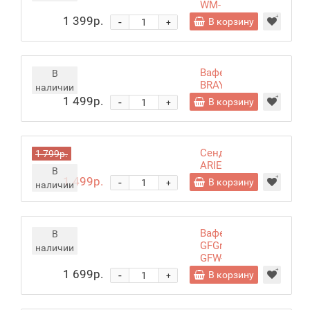
WM-
280
1 399р.
-
В корзину
+
Вафельница
В
BRAYER
наличии
BR2307
1 499р.
-
В корзину
+
Сендвичница
1 799р.
ARIETE
В
1982
1 499р.
-
В корзину
+
наличии
Вафельница
В
GFGril
наличии
GFW-
032
1 699р.
-
В корзину
+