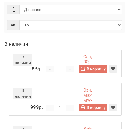
В наличии
Cэндвичница
В
BQ
наличии
ST2003
999р.
-
В корзину
+
Сэндвичница
В
Maxwell
наличии
MW-
1553
999р.
-
В корзину
+
Вафельница