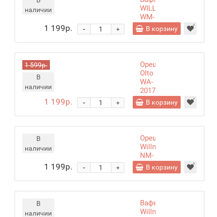
В
WILLMARK
наличии
WM-
275
1 199р.
-
В корзину
+
Орешница
1 599р.
Olto
В
WA-
наличии
2017
белый
1 199р.
-
В корзину
+
Орешница
В
Willmark
наличии
NM-
1275
1 199р.
-
В корзину
+
Вафельница
В
Willmark
наличии