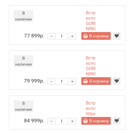
Встраиваемый
В
холодильник
наличии
GORENJE
NRKI
517142
77 899р.
-
В корзину
+
Встраиваемый
В
холодильник
наличии
GORENJE
NRKI
519141
79 999р.
-
В корзину
+
Встраиваемый
В
холодильник
наличии
https://c.dns-
shop.ru/thumb/st1/fi
84 999р.
-
В корзину
+