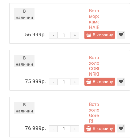
Встраиваемая
В
морозильная
наличии
камера
HAIER
HUF90RU
56 999р.
-
В корзину
+
Встраиваемый
В
холодильник
наличии
GORENJE
NRKI
517141
75 999р.
-
В корзину
+
Встраиваемый
В
холодильник
наличии
Gorenje
RI
517E41WF
76 999р.
-
В корзину
+