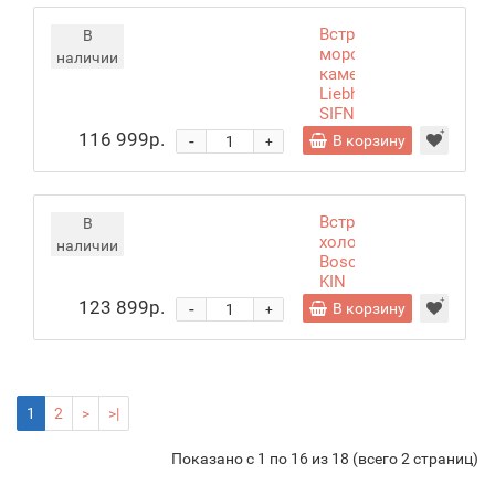
Встраиваемая
В
морозильная
наличии
камера
Liebherr
SIFNf
5108
116 999р.
-
В корзину
+
Встраиваемый
В
холодильник
наличии
Bosch
KIN
86AF3M8
123 899р.
-
В корзину
+
1
2
>
>|
Показано с 1 по 16 из 18 (всего 2 страниц)