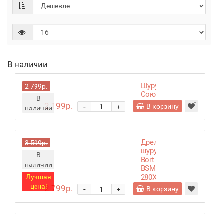
В наличии
Шуруповерт
2 799р.
Союз
В
ДУС-2165
2 199р.
-
В корзину
+
наличии
Дрель-
3 599р.
шуруповерт
В
Bort
наличии
BSM-
Лучшая
280X-
2
цена!
2 799р.
-
В корзину
+