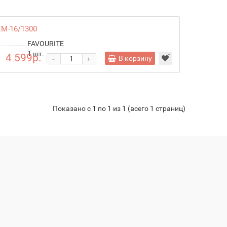
ЕМ-16/1300
FAVOURITE
1
шт.
4 599р.
-
В корзину
+
Показано с 1 по 1 из 1 (всего 1 страниц)