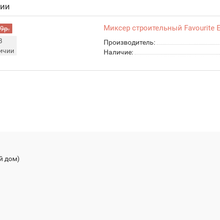
чии
Миксер строительный Favourite 
9р.
В
Производитель:
ичии
Наличие:
й дом)