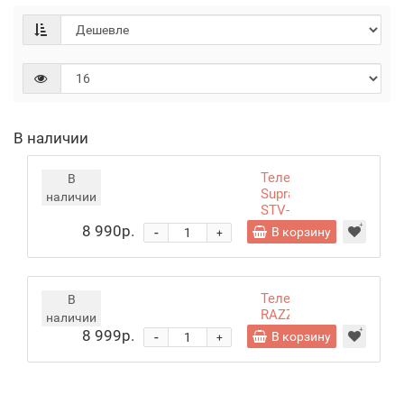
В наличии
Телевизор
В
Supra
наличии
STV-
LC32LT0080W
8 990р.
-
В корзину
+
Телевизор
В
RAZZ
наличии
CA32H25F
8 999р.
-
В корзину
+