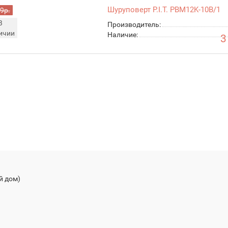
Шуруповерт P.I.T. PBM12K-10B/1
9р.
В
Производитель:
ичии
Наличие:
3
й дом)