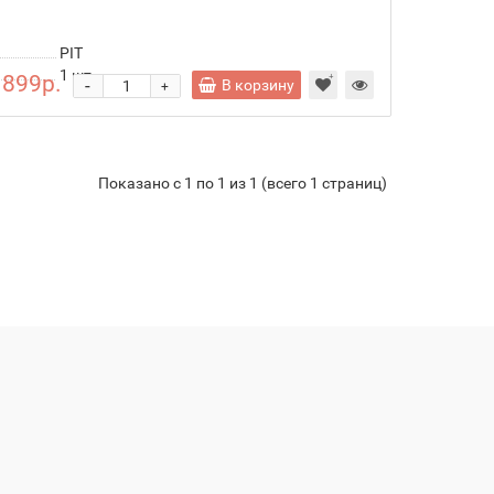
PIT
1
шт.
 899р.
-
В корзину
+
Показано с 1 по 1 из 1 (всего 1 страниц)