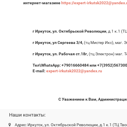
интернет-магазине
https://expert-irkutsk2022@yandex.
г Иркутск, ул. Октябрьской Революции
, д.1 к.1 (
г Иркутск, ул Сергеева 3/4,
(тц Мистер Икс), маг. Э
г Иркутск, ул. Рабочая ст.18г,
(тц Электрон) маг. Т
Тел\WhatsApp: +79016660484 или +7(3952)567300
E-mail:
expert-irkutsk2022@yandex.ru
С Уважением к Вам, Администрация
Наши контакты:
Адрес: Иркутск, ул. Октябрьской Революции, д.1 к.1 (ТЦ Тво