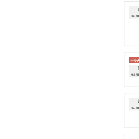
нал
1 59
нал
нал