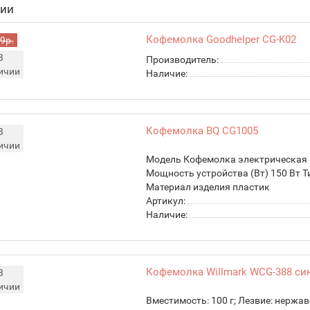
чии
Кофемолка Goodhelper CG-K02
9р.
В
Производитель:
ичии
Наличие:
Кофемолка BQ CG1005
В
ичии
Модель Кофемолка электрическая 
Мощность устройства (Вт) 150 Вт Т
Материал изделия пластик
Артикул:
Наличие:
Кофемолка Willmark WCG-388 си
В
ичии
Вместимость: 100 г; Лезвие: нержа