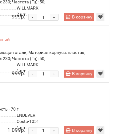
 230; Частота (Гц): 50;
WILLMARK
2
шт.
999р.
-
В корзину
+
рный
веющая сталь; Материал корпуса: пластик;
 230; Частота (Гц): 50;
WILLMARK
1
шт.
999р.
-
В корзину
+
ть - 70 г
ENDEVER
Costa-1051
1
шт.
1 099р.
-
В корзину
+