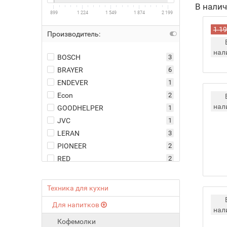
В нали
899
1 224
1 549
1 874
2 199
1 19
Производитель:
нал
BOSCH
3
BRAYER
6
ENDEVER
1
Econ
2
нал
GOODHELPER
1
JVC
1
LERAN
3
PIONEER
2
RED
2
REDMOND
2
SUPRA
1
Техника для кухни
VITEK
1
Для напитков
WILLMARK
5
нал
Кофемолки