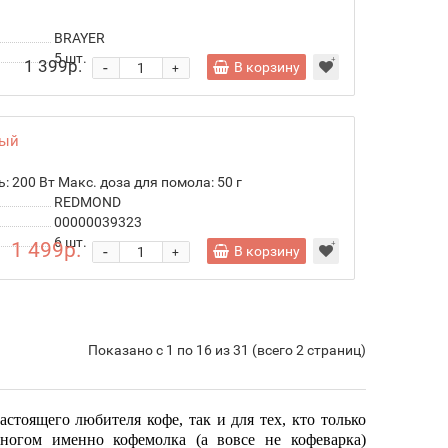
BRAYER
5
шт.
1 399р.
-
В корзину
+
рый
200 Вт Макс. доза для помола: 50 г
REDMOND
00000039323
6
шт.
1 499р.
-
В корзину
+
Показано с 1 по 16 из 31 (всего 2 страниц)
тоящего любителя кофе, так и для тех, кто только
многом именно кофемолка (а вовсе не кофеварка)