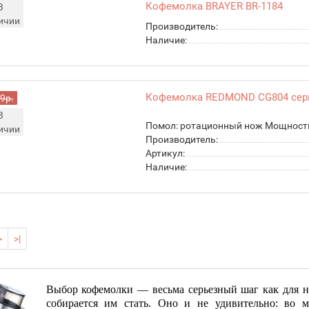
Кофемолка BRAYER BR-1184
В
ичии
Производитель:
Наличие:
Кофемолка REDMOND CG804 се
9р.
В
Помол: ротационный нож Мощность: 
ичии
Производитель:
Артикул:
Наличие:
>
>|
Выбор кофемолки — весьма серьезный шаг как для нас
собирается им стать. Оно и не удивительно: во 