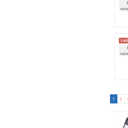
нал
1 69
нал
1
2