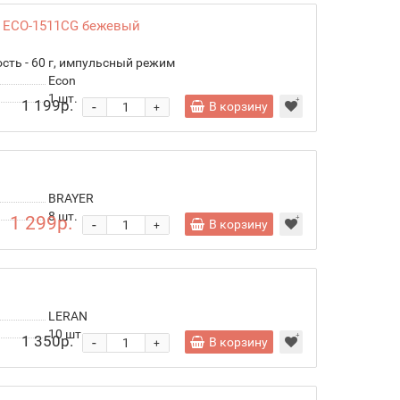
 ECO-1511CG бежевый
сть - 60 г, импульсный режим
Econ
1
шт.
1 199р.
-
В корзину
+
BRAYER
8
шт.
1 299р.
-
В корзину
+
LERAN
10
шт.
1 350р.
-
В корзину
+