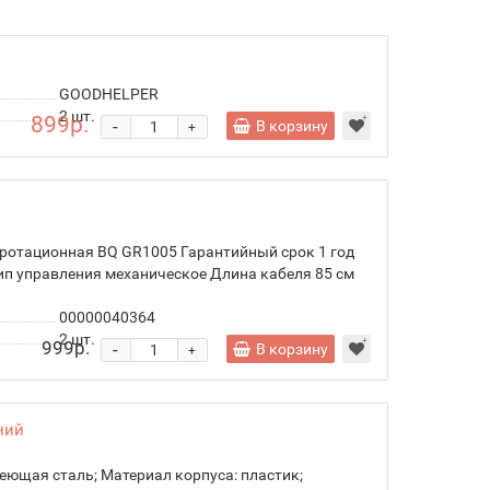
GOODHELPER
2
шт.
899р.
-
В корзину
+
ротационная BQ GR1005 Гарантийный срок 1 год
ип управления механическое Длина кабеля 85 см
00000040364
2
шт.
999р.
-
В корзину
+
ний
веющая сталь; Материал корпуса: пластик;