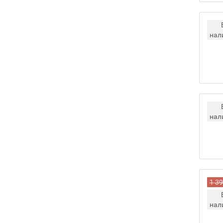
нал
нал
1 39
нал