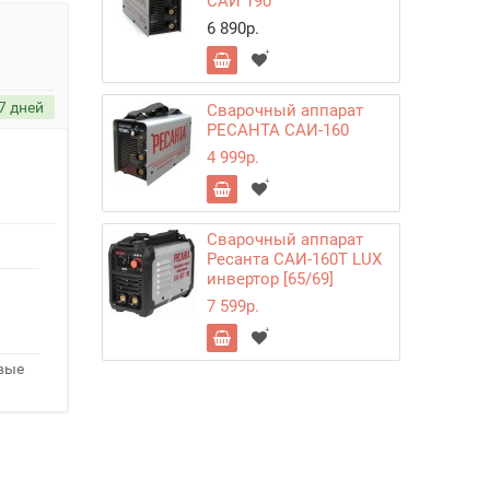
САИ 190
6 890р.
7 дней
Сварочный аппарат
РЕСАНТА САИ-160
4 999р.
Сварочный аппарат
Ресанта САИ-160Т LUX
инвертор [65/69]
7 599р.
овые