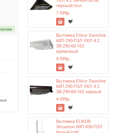
УХЛ 4.2 ЗВ-430-50-58
черный/зол.
7 999р.
аличии
Вытяжка Elikor Davoline
60П-290-П3Л УХЛ 4.2
ЗВ-290-60-163
кремовый
4 999р.
Вытяжка Elikor Davoline
60П-290-П3Л УХЛ 4.2
ЗВ-290-60-163 черный
4 999р.
овые
Вытяжка ELIKOR
Эпсилон 60П-430-П3Л
белый/срб