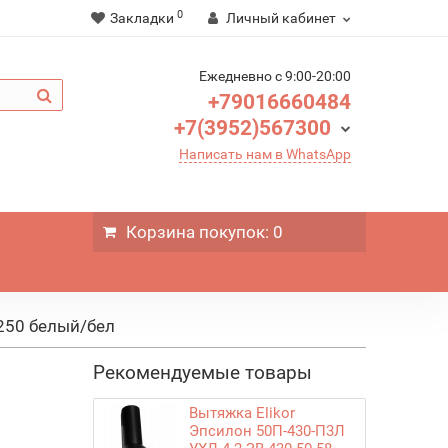
0
Закладки
Личный кабинет
Ежедневно c 9:00-20:00
+79016660484
+7(3952)567300
Написать нам в WhatsApp
Корзина
покупок
: 0
-250 белый/бел
Рекомендуемые товары
Вытяжка Elikor
Эпсилон 50П-430-П3Л