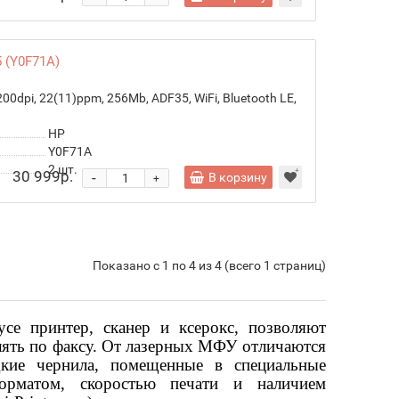
 (Y0F71A)
00dpi, 22(11)ppm, 256Mb, ADF35, WiFi, Bluetooth LE,
HP
Y0F71A
2
шт.
30 999р.
-
В корзину
+
Показано с 1 по 4 из 4 (всего 1 страниц)
е принтер, сканер и ксерокс, позволяют
влять по факсу. От лазерных МФУ отличаются
кие чернила, помещенные в специальные
орматом, скоростью печати и наличием