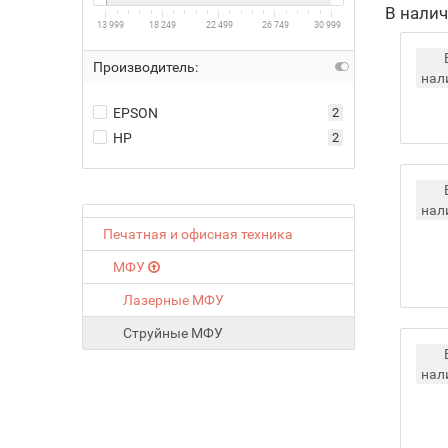
В нали
13 999
18 249
22 499
26 749
30 999
Производитель:
нал
EPSON
2
HP
2
нал
Печатная и офисная техника
МФУ
Лазерные МФУ
Струйные МФУ
нал