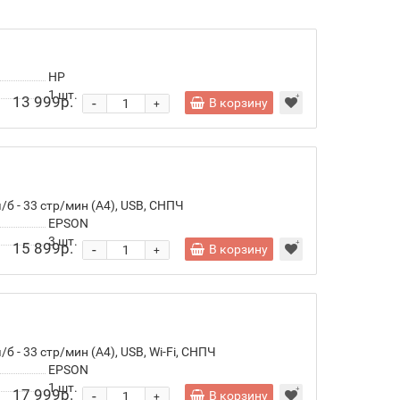
1
HP
1
шт.
13 999р.
-
В корзину
+
ч/
б - 33 стр/
мин (А4), USB, СНПЧ
EPSON
3
шт.
15 899р.
-
В корзину
+
ч/
б - 33 стр/
мин (А4), USB, Wi-Fi, СНПЧ
EPSON
1
шт.
17 999р.
-
В корзину
+