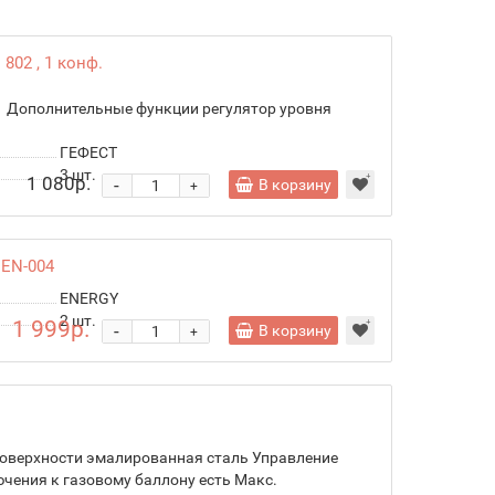
802 , 1 конф.
1 Дополнительные функции регулятор уровня
ГЕФЕСТ
3
шт.
1 080р.
-
В корзину
+
 EN-004
ENERGY
2
шт.
1 999р.
-
В корзину
+
поверхности эмалированная сталь Управление
ения к газовому баллону есть Макс.