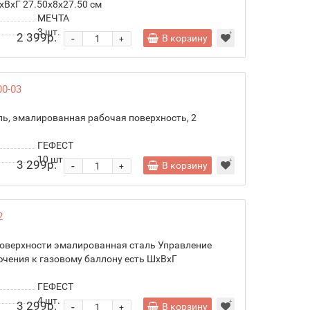
ВхГ 27.50х8х27.50 см
МЕЧТА
3
шт.
2 399р.
-
В корзину
+
0-03
ль, эмалированная рабочая поверхность, 2
ГЕФЕСТ
10
шт.
3 299р.
-
В корзину
+
2
поверхности эмалированная сталь Управление
чения к газовому баллону есть ШхВхГ
ГЕФЕСТ
4
шт.
3 299р.
-
В корзину
+