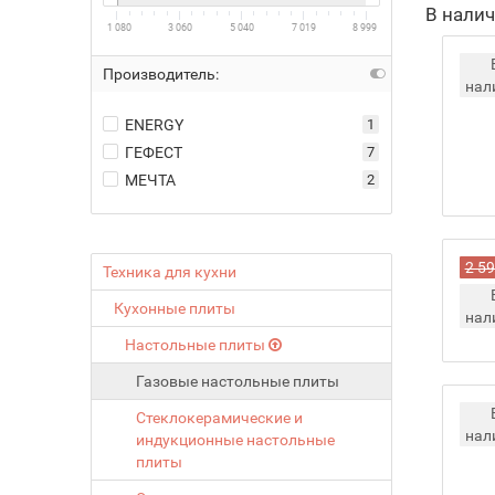
В нали
1 080
3 060
5 040
7 019
8 999
Производитель:
нал
ENERGY
1
ГЕФЕСТ
7
МЕЧТА
2
2 59
Техника для кухни
Кухонные плиты
нал
Настольные плиты
Газовые настольные плиты
Стеклокерамические и
нал
индукционные настольные
плиты