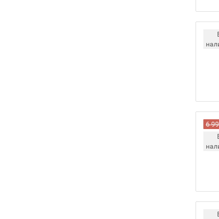
нал
6 99
нал