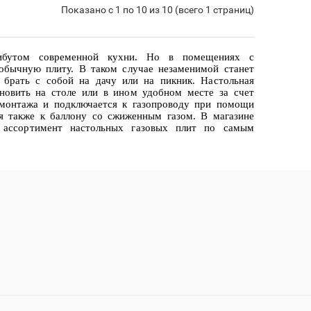
Показано с 1 по 10 из 10 (всего 1 страниц)
рибутом современной кухни. Но в помещениях с
обычную плиту. В таком случае незаменимой станет
о брать с собой на дачу или на пикник.
Настольная
новить на столе или в ином удобном месте за счет
 монтажа и подключается к газопроводу при помощи
я также к баллону со сжиженным газом. В магазине
й ассортимент настольных газовых плит по самым