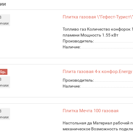
чии
Плитка газовая \"Гефест-Турист\" 
В
ичии
Топливо газ Количество конфорок 
пламени Мощность 1.55 кВт
Производитель:
Наличие:
Плита газовая 4-х конфор.Energy
9р.
В
Производитель:
ичии
Наличие:
Плитка Мечта 100 газовая
В
ичии
Настольная да Материал рабочей 
механическое Возможность подключ