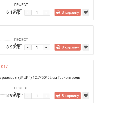
ГЕФЕСТ
3
шт.
6 199р.
-
В корзину
+
ГЕФЕСТ
5
шт.
8 999р.
-
В корзину
+
 К17
 размеры (В*Ш*Г) 12.7*50*52 см Газконтроль
ГЕФЕСТ
2
шт.
8 999р.
-
В корзину
+