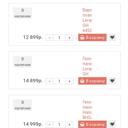
Варочная
В
поверхность
наличии
Leran
GH
64522
BG
12 899р.
-
В корзину
+
Газовая
В
панель
наличии
Leran
GH
64662BG
14 899р.
-
В корзину
+
Газовая
В
панель
наличии
Hansa
BHGA
610791
14 999р.
-
В корзину
+