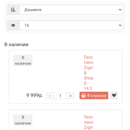
В наличии
Газовая
В
панель
наличии
Zigmund
&
Shtain
G
14.3
B
9 999р.
-
В корзину
+
Газовая
В
панель
наличии
Zigmund