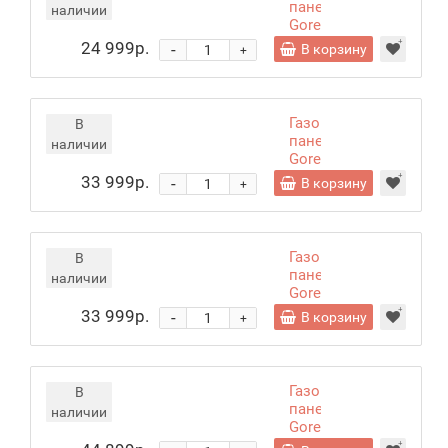
панель
наличии
Gorenje
GT642AB
24 999р.
-
В корзину
+
Газовая
В
панель
наличии
Gorenje
GTW642SYB
33 999р.
-
В корзину
+
Газовая
В
панель
наличии
Gorenje
GTW642SYW
33 999р.
-
В корзину
+
Газовая
В
панель
наличии
Gorenje
GKTW642SYW