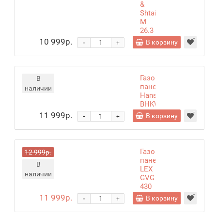
&
Shtain
M
26.3
B
10 999р.
-
В корзину
+
Газовая
В
панель
наличии
Hansa
BHKW
330500
11 999р.
-
В корзину
+
Газовая
12 999р.
панель
В
LEX
наличии
GVG
430
BL
11 999р.
-
В корзину
+