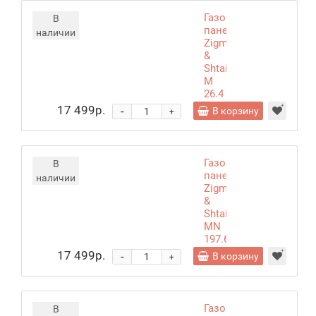
Газовая
В
панель
наличии
Zigmund
&
Shtain
M
26.4
B
17 499р.
-
В корзину
+
Газовая
В
панель
наличии
Zigmund
&
Shtain
MN
197.61
B
17 499р.
-
В корзину
+
Газовая
В