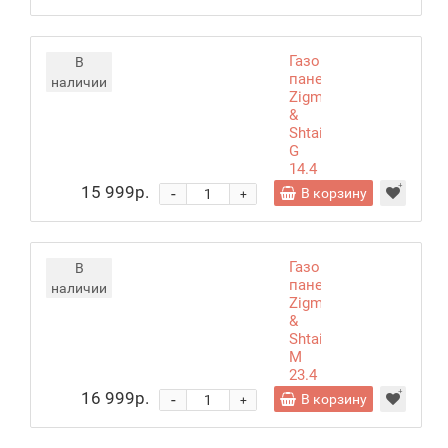
Газовая
В
панель
наличии
Zigmund
&
Shtain
G
14.4
B
15 999р.
-
В корзину
+
Газовая
В
панель
наличии
Zigmund
&
Shtain
M
23.4
B
16 999р.
-
В корзину
+