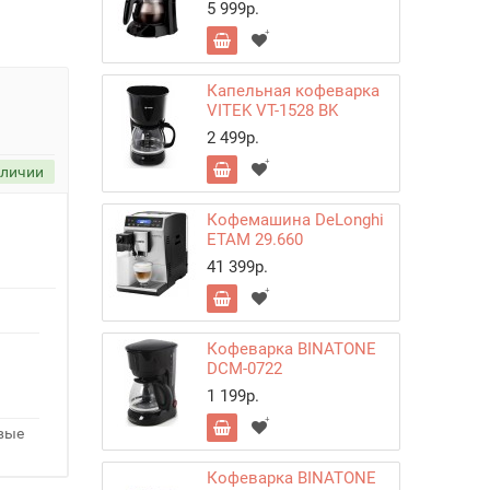
5 999р.
Капельная кофеварка
VITEK VT-1528 BK
2 499р.
аличии
Кофемашина DeLonghi
ETAM 29.660
41 399р.
Кофеварка BINATONE
DCM-0722
1 199р.
овые
Кофеварка BINATONE