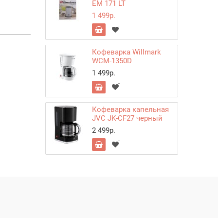
EM 171 LT
1 499р.
Кофеварка Willmark
WCM-1350D
1 499р.
Кофеварка капельная
JVC JK-CF27 черный
2 499р.