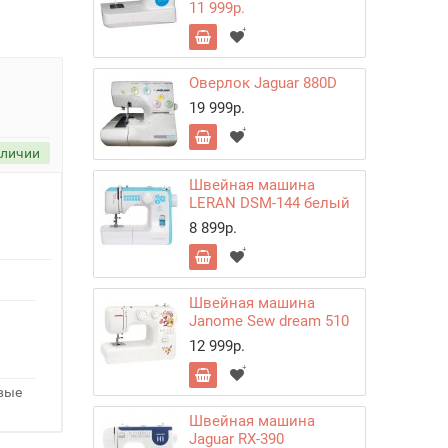
11 999р.
Оверлок Jaguar 880D
19 999р.
аличии
Швейная машина
LERAN DSM-144 белый
8 899р.
Швейная машина
Janome Sew dream 510
12 999р.
овые
Швейная машина
Jaguar RX-390