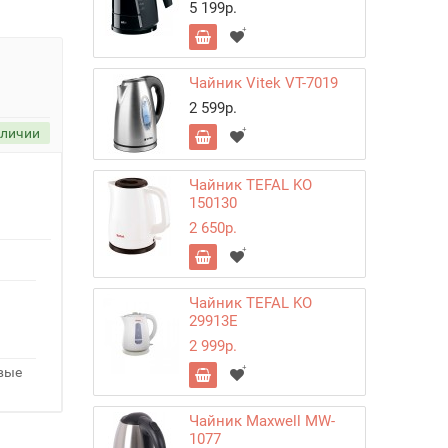
5 199р.
Чайник Vitek VT-7019
2 599р.
аличии
Чайник TEFAL KO
150130
2 650р.
Чайник TEFAL KO
29913E
2 999р.
овые
Чайник Maxwell MW-
1077