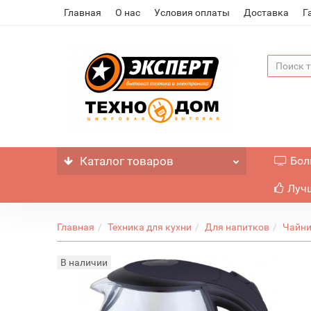
Главная
О нас
Условия оплаты
Доставка
Г
Каталог
товаров
Бол
Лучш
Главная
Техника для кухни
Для напитков
Чайн
В наличии