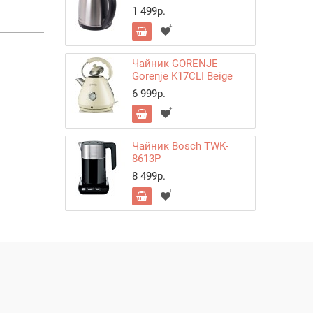
1 499р.
Чайник GORENJE
Gorenje K17CLI Beige
6 999р.
Чайник Bosch TWK-
8613P
8 499р.