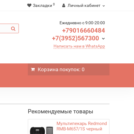
0
Закладки
Личный кабинет
Ежедневно c 9:00-20:00
+79016660484
+7(3952)567300
Написать нам в WhatsApp
Корзина
покупок
: 0
Рекомендуемые товары
Мультипекарь Redmond
RMB-M657/1S черный