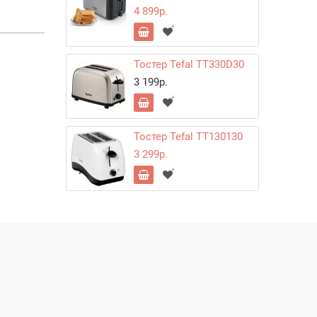
4 899р.
Тостер Tefal TT330D30
3 199р.
Тостер Tefal TT130130
3 299р.