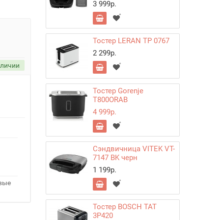
3 999р.
Тостер LERAN TP 0767
2 299р.
аличии
Тостер Gorenje
T800ORAB
4 999р.
Сэндвичница VITEK VT-
7147 BK черн
1 199р.
овые
Тостер BOSCH TAT
3P420