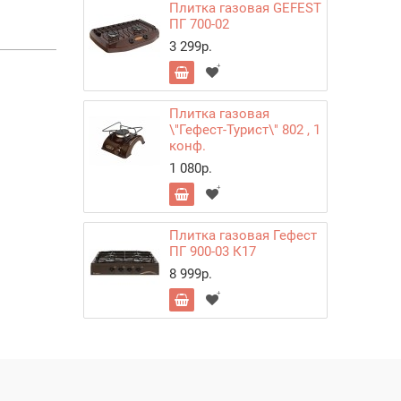
Плитка газовая GEFEST
ПГ 700-02
3 299р.
Плитка газовая
\"Гефест-Турист\" 802 , 1
конф.
1 080р.
Плитка газовая Гефест
ПГ 900-03 К17
8 999р.